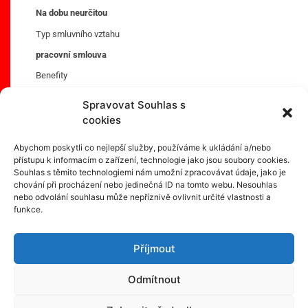
Na dobu neurčitou
Typ smluvního vztahu
pracovní smlouva
Benefity
Bonusy/prémie
Spravovat Souhlas s
Příspěvek na penzijní/životní připojištění
Stravenky/příspěvek na stravování
cookies
Dovolená 5 týdnů
Vzdělávací kurzy, školení
Abychom poskytli co nejlepší služby, používáme k ukládání a/nebo
Závodní stravování
přístupu k informacím o zařízení, technologie jako jsou soubory cookies.
Souhlas s těmito technologiemi nám umožní zpracovávat údaje, jako je
chování při procházení nebo jedinečná ID na tomto webu. Nesouhlas
nebo odvolání souhlasu může nepříznivě ovlivnit určité vlastnosti a
funkce.
Příjmout
Kontaktní osoba:
Denisa Ruslerová
Odmítnout
Telefon: 702 197 834, 532 149 118