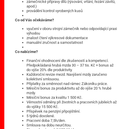
zámečnické přípravy dílů (rýsování, vrtání, řezání závitů,
apod.)
provádění kontrol vyrobených kusů
Co od Vás očekáváme?
vyučení v oboru strojní zámečník nebo odpovídající praxi
výhodou
znalost čtení výkresové dokumentace
manuální zručnost a samostatnost
Co nabízíme?
Finanční ohodnocení dle zkušeností a kompetencí.
Předpokládaná hrubá mzda 30 – 37 tis. Kč + bonus až
do výše 20% dle produktivity.
Každoroční revize mezd. Navýšení mzdy zaručeno
kolektivní smlouvou.
Příplatky za směnnost nad rámec Zákoníku práce.
Měsíční bonus za produktivitu až do výše 20 % hrubé
mzdy.
Měsíční bonus za kvalitu 1 500 Kč.
Věrnostní odměny při životních a pracovních jubileích až
do výšky 15 500 Kč.
Příspěvek na penzijní připojištění.
5 týdnů dovolené.
Pracovní doba 7,5h/den.
Smlouva na dobu neurčitou.