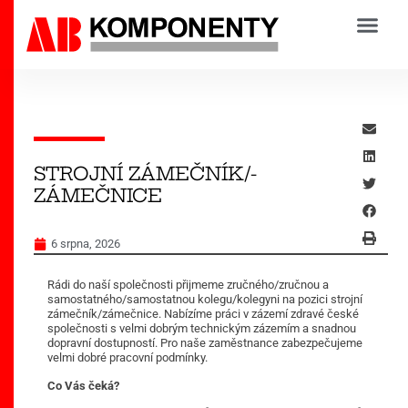
KRÁLOVOPOLSKÁ SLÉVÁRNA S.R.O.
KRÁLOVOPOLSKÁ KOVÁRNA S.R.O.
STROJNÍ ZÁMEČNÍK/-
ZÁMEČNICE
6 srpna, 2026
Rádi do naší společnosti přijmeme zručného/zručnou a
samostatného/samostatnou kolegu/kolegyni na pozici strojní
zámečník/zámečnice. Nabízíme práci v zázemí zdravé české
společnosti s velmi dobrým technickým zázemím a snadnou
dopravní dostupností. Pro naše zaměstnance zabezpečujeme
velmi dobré pracovní podmínky.
Co Vás čeká?