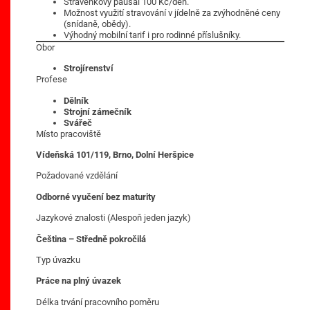
Stravenkový paušál 100 Kč/den.
Možnost využití stravování v jídelně za zvýhodněné ceny
(snídaně, obědy).
Výhodný mobilní tarif i pro rodinné příslušníky.
Obor
Strojírenství
Profese
Dělník
Strojní zámečník
Svářeč
Místo pracoviště
Vídeňská 101/119, Brno, Dolní Heršpice
Požadované vzdělání
Odborné vyučení bez maturity
Jazykové znalosti (Alespoň jeden jazyk)
Čeština – Středně pokročilá
Typ úvazku
Práce na plný úvazek
Délka trvání pracovního poměru